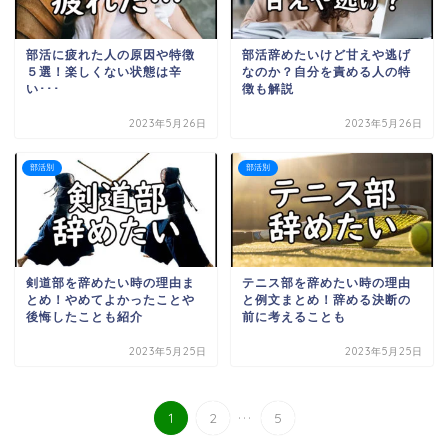
部活に疲れた人の原因や特徴
部活辞めたいけど甘えや逃げ
５選！楽しくない状態は辛
なのか？自分を責める人の特
い･･･
徴も解説
2023年5月26日
2023年5月26日
部活別
部活別
剣道部を辞めたい時の理由ま
テニス部を辞めたい時の理由
とめ！やめてよかったことや
と例文まとめ！辞める決断の
後悔したことも紹介
前に考えることも
2023年5月25日
2023年5月25日
...
1
2
5