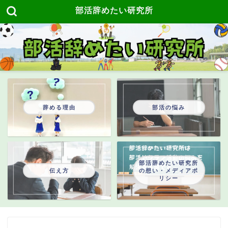
部活辞めたい研究所
辞める理由
部活の悩み
部活辞めたい研究所
伝え方
の想い・メディアポ
リシー