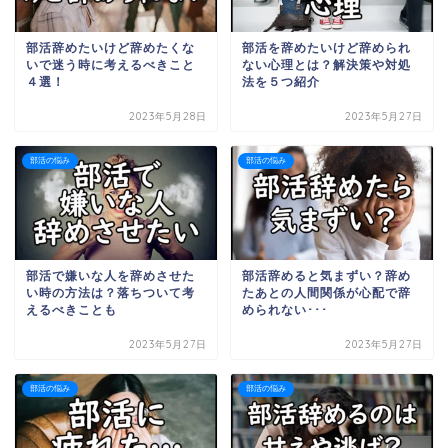
部活辞めたいけど辞めたくな
部活を辞めたいけど辞められ
いで迷う時に考えるべきこと
ない心理とは？解決策や対処
４選！
法を５つ紹介
2023年5月28日
2023年5月27日
部活の悩み
部活の悩み
部活で嫌いな人を辞めさせた
部活辞めると気まずい？辞め
い時の方法は？落ちついて考
たあとの人間関係が心配で辞
えるべきことも
められない･･･
2023年5月27日
2023年5月27日
部活の悩み
部活の悩み