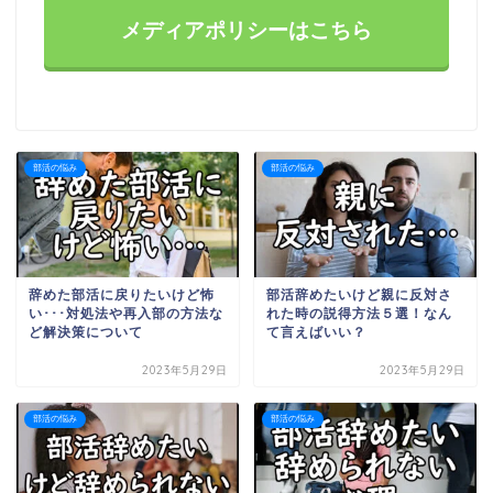
メディアポリシーはこちら
部活の悩み
部活の悩み
辞めた部活に戻りたいけど怖
部活辞めたいけど親に反対さ
い･･･対処法や再入部の方法な
れた時の説得方法５選！なん
ど解決策について
て言えばいい？
2023年5月29日
2023年5月29日
部活の悩み
部活の悩み