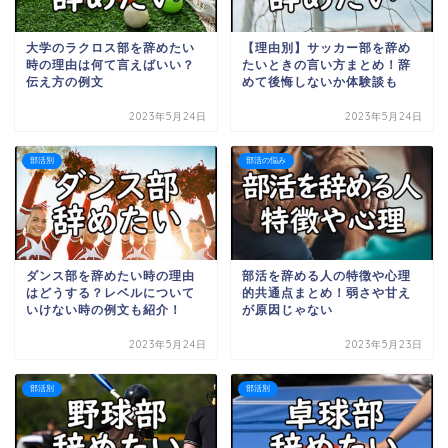
大学のラクロス部を辞めたい
【理由別】サッカー部を辞め
時の理由は何て言えばいい？
たいときの言い方まとめ！辞
伝え方の例文
めて後悔しないか体験談も
2023年5月24日
2023年5月24日
部活別
部活の悩み
ダンス部を辞めたい時の理由
部活を辞める人の特徴や心理
はどうする？レベルについて
的共通点まとめ！弱さや甘え
いけない時の例文も紹介！
が原因じゃない
2023年5月24日
2023年5月23日
部活別
部活別