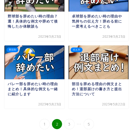
野球部を辞めたい時の理由７
卓球部を辞めたい時の理由や
選！具体的な例文や辞めて後
気持ちの伝え方！辞める前に
悔したか体験談も
一度考えるべきことも
2023年5月23日
2023年5月23日
部活別
伝え方
バレー部を辞めたい時の理由
部活を辞める理由の例文まと
まとめ！具体的な例文も一緒
め！退部届けの書き方と提出
に紹介します
方法について
2023年5月23日
2023年5月22日
...
1
2
3
5