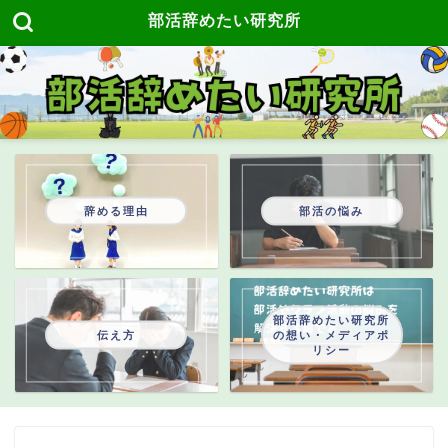
部活辞めたい研究所
辞める理由
部活の悩み
部活辞めたい研究所
伝え方
の想い・メディアポ
リシー