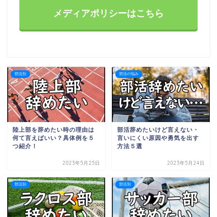
メディアポリシーはこちら
部活別
部活の悩み
陸上部を辞めたい時の理由は
部活辞めたいけど言えない・
何て言えばいい？具体例を５
言いにくい原因や勇気を出す
つ紹介！
方法５選
2023年5月25日
2023年5月24日
部活別
部活別